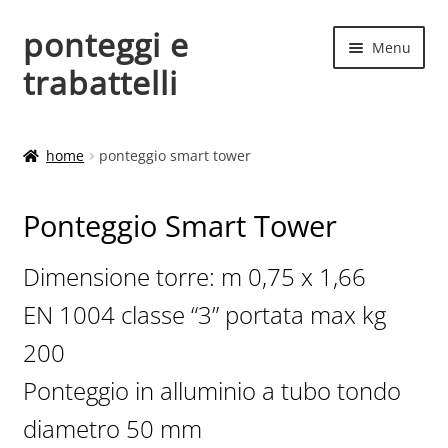
ponteggi e
Vai
Vai
Menu
alla
al
trabattelli
navigazione
contenuto
Home
home
ponteggio smart tower
Altezze
Ponteggio Smart Tower
Carrello
Dimensione torre: m 0,75 x 1,66
Chi siamo
EN 1004 classe “3” portata max kg
Contatti
200
Ponteggio in alluminio a tubo tondo
costruttori
diametro 50 mm
Il mio account