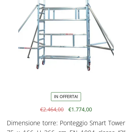
IN OFFERTA!
Il
Il
€
2.464,00
€
1.774,00
prezzo
prezzo
Dimensione torre: Ponteggio Smart Tower
originale
attuale