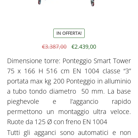
IN OFFERTA!
Il
Il
€
3.387,00
€
2.439,00
prezzo
prezzo
Dimensione torre: Ponteggio Smart Tower
originale
attuale
75 x 166 H 516 cm EN 1004 classe “3”
era:
è:
portata max kg 200 Ponteggio in alluminio
€3.387,00.
€2.439,00.
a tubo tondo diametro 50 mm. La base
pieghevole e l’aggancio rapido
permettono un montaggio ultra veloce.
Ruote da 125 Ø con freno EN 1004
Tutti gli agganci sono automatici e non