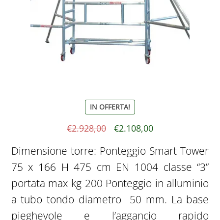
IN OFFERTA!
Il
Il
€
2.928,00
€
2.108,00
prezzo
prezzo
Dimensione torre: Ponteggio Smart Tower
originale
attuale
75 x 166 H 475 cm EN 1004 classe “3”
era:
è:
portata max kg 200 Ponteggio in alluminio
€2.928,00.
€2.108,00.
a tubo tondo diametro 50 mm. La base
pieghevole e l’aggancio rapido