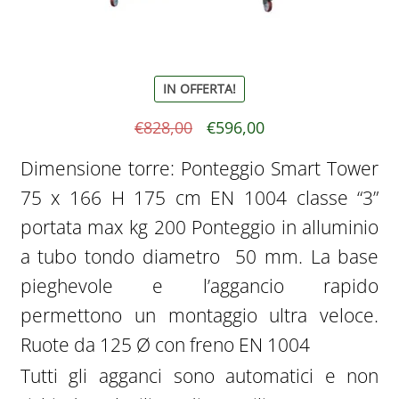
IN OFFERTA!
Il
Il
€
828,00
€
596,00
prezzo
prezzo
Dimensione torre: Ponteggio Smart Tower
originale
attuale
75 x 166 H 175 cm EN 1004 classe “3”
era:
è:
portata max kg 200 Ponteggio in alluminio
€828,00.
€596,00.
a tubo tondo diametro 50 mm. La base
pieghevole e l’aggancio rapido
permettono un montaggio ultra veloce.
Ruote da 125 Ø con freno EN 1004
Tutti gli agganci sono automatici e non