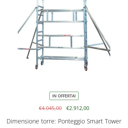
IN OFFERTA!
Il
Il
€
4.045,00
€
2.912,00
prezzo
prezzo
Dimensione torre: Ponteggio Smart Tower
originale
attuale