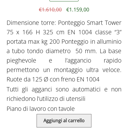
Il
Il
€
1.610,00
€
1.159,00
prezzo
prezzo
Dimensione torre: Ponteggio Smart Tower
originale
attuale
75 x 166 H 325 cm EN 1004 classe “3”
era:
è:
portata max kg 200 Ponteggio in alluminio
€1.610,00.
€1.159,00.
a tubo tondo diametro 50 mm. La base
pieghevole e l’aggancio rapido
permettono un montaggio ultra veloce.
Ruote da 125 Ø con freno EN 1004
Tutti gli agganci sono automatici e non
richiedono l’utilizzo di utensili
Piano di lavoro con tavole
Aggiungi al carrello