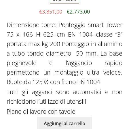
Il
Il
€
3.851,00
€
2.773,00
prezzo
prezzo
Dimensione torre: Ponteggio Smart Tower
originale
attuale
75 x 166 H 625 cm EN 1004 classe “3”
era:
è:
portata max kg 200 Ponteggio in alluminio
€3.851,00.
€2.773,00.
a tubo tondo diametro 50 mm. La base
pieghevole e l’aggancio rapido
permettono un montaggio ultra veloce.
Ruote da 125 Ø con freno EN 1004
Tutti gli agganci sono automatici e non
richiedono l’utilizzo di utensili
Piano di lavoro con tavole
Aggiungi al carrello