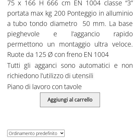
75 x 166 H 666 cm EN 1004 classe “3”
era:
è:
portata max kg 200 Ponteggio in alluminio
€4.045,00.
€2.912,00.
a tubo tondo diametro 50 mm. La base
pieghevole e l’aggancio rapido
permettono un montaggio ultra veloce.
Ruote da 125 Ø con freno EN 1004
Tutti gli agganci sono automatici e non
richiedono l’utilizzo di utensili
Piano di lavoro con tavole
Aggiungi al carrello