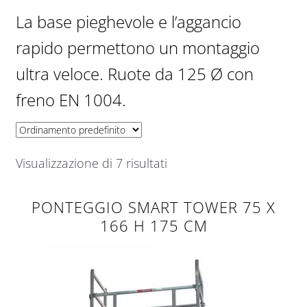
La base pieghevole e l’aggancio
Pagamento
rapido permettono un montaggio
ultra veloce. Ruote da 125 Ø con
Ponteggi con scale interne
freno EN 1004.
Shop
ThemeNcode PDF Viewer [Do not Delete]
Visualizzazione di 7 risultati
ThemeNcode PDF Viewer SC [Do not Delete]
PONTEGGIO SMART TOWER 75 X
Trabattelli e ponteggi per balconi
166 H 175 CM