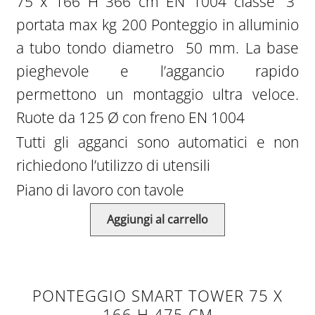
75 x 166 H 366 cm EN 1004 classe “3”
era:
è:
portata max kg 200 Ponteggio in alluminio
€2.464,00.
€1.774,00.
a tubo tondo diametro 50 mm. La base
pieghevole e l’aggancio rapido
permettono un montaggio ultra veloce.
Ruote da 125 Ø con freno EN 1004
Tutti gli agganci sono automatici e non
richiedono l’utilizzo di utensili
Piano di lavoro con tavole
Aggiungi al carrello
PONTEGGIO SMART TOWER 75 X
166 H 475 CM