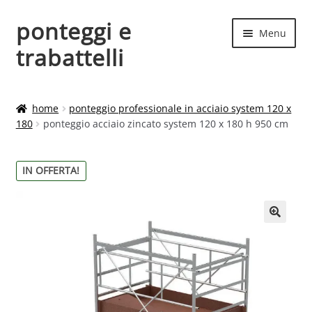
ponteggi e
Vai
Vai
Menu
alla
al
trabattelli
navigazione
contenuto
Home
home
ponteggio professionale in acciaio system 120 x
180
ponteggio acciaio zincato system 120 x 180 h 950 cm
Altezze
Carrello
IN OFFERTA!
Chi siamo
🔍
Contatti
costruttori
Il mio account