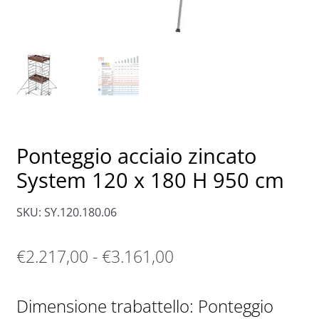
Ponteggio acciaio zincato
System 120 x 180 H 950 cm
SKU: SY.120.180.06
Fascia
€
2.217,00
-
€
3.161,00
di
Dimensione trabattello: Ponteggio
prezzo: