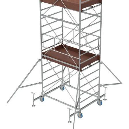
Pagamento
Ponteggi con scale interne
Shop
ThemeNcode PDF Viewer [Do not Delete]
ThemeNcode PDF Viewer SC [Do not Delete]
Trabattelli e ponteggi per balconi