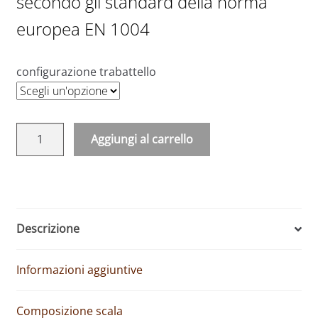
secondo gli standard della norma
europea EN 1004
configurazione trabattello
Ponteggio
Aggiungi al carrello
acciaio
A
zincato
l
System
t
120
e
x
Descrizione
r
180
n
H
Informazioni aggiuntive
a
950
t
cm
i
quantità
Composizione scala